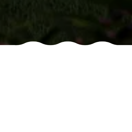
ITENS
UNIDADE
Sacada intregrada
Living